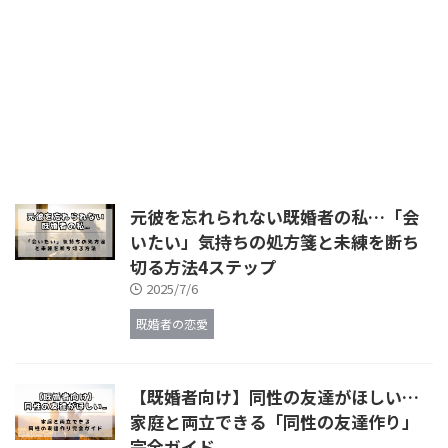
か？既婚者がうまく出会うことが
できるのか？そのあたりも含めて
紹介します。 既婚者の出会いの
場所としては、最近では主流とな
っている「マッチングアプリ」は
もちろんですが、マッチングアプ
リは既婚者の利用が禁止されてい
るものと既婚者歓迎のものがあり
ます。 とらえ方によっては…そも
そも…不倫なので、大っぴらには
公開されていませんが昔から不倫
元彼を忘れられない既婚者の私…「会
アプリも有名です。 また、アプ
いたい」気持ちの処方箋と未練を断ち
リ以外にも出会いの場はあります
切る方法4ステップ
ので、知らない方はまず、全体像
を把握してください。 既婚者が
2025/7/6
...
既婚者の恋愛
【既婚者向け】同性の友達がほしい…
家庭と両立できる「同性の友達作り」
完全ガイド